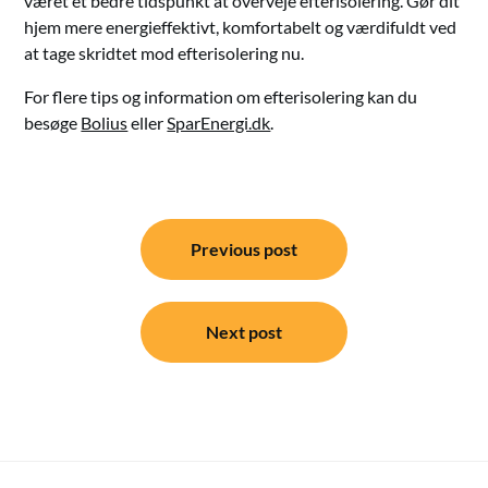
været et bedre tidspunkt at overveje efterisolering. Gør dit
hjem mere energieffektivt, komfortabelt og værdifuldt ved
at tage skridtet mod efterisolering nu.
For flere tips og information om efterisolering kan du
besøge
Bolius
eller
SparEnergi.dk
.
Indlægsnavigation
Previous post
Next post